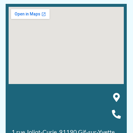
1 rue Joliot-Curie, 91190 Gif-sur-Yvette