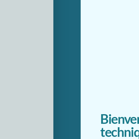
Bienven
techniq