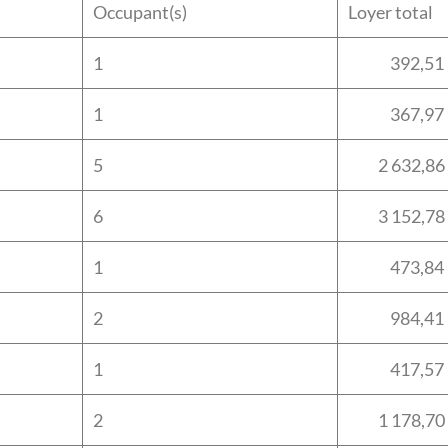
Occupant(s)
Loyer total
1
392,51
1
367,97
5
2 632,86
6
3 152,78
1
473,84
2
984,41
1
417,57
2
1 178,70